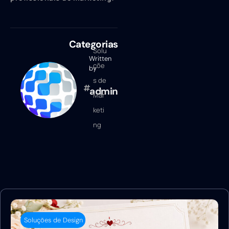
Categorias
Solu
Written
çõe
by
s de
admin
Mar
keti
ng
Soluções de Design