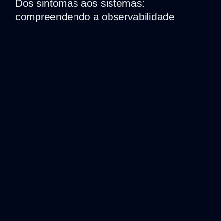
Dos sintomas aos sistemas:
compreendendo a observabilidade
26 julho, 2026
admin
Conecte-
Localização
Newsletter
Siga-
se
nos
🌍
conosco
Guarulhos/SP
📧
🕒
falecom@webzoe.company