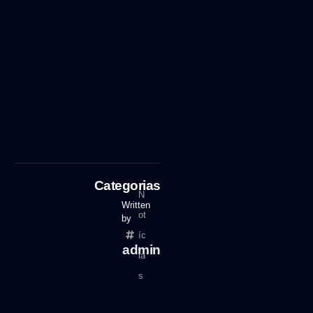
Categorias
N
Written
ot
by
íc
admin
ia
s