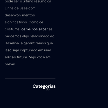
pode ser o último resumo da
Linha de Base com
desenvolvimentos
significativos. Como de
costume,
deixe-nos saber
se
perdemos algo relacionado ao
Baseline, e garantiremos que
isso seja capturado em uma
edição futura. Vejo você em
breve!
Categorias
Sol
Written
uç
by
õe