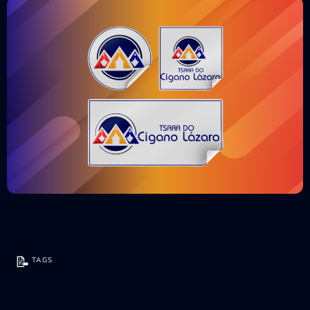
📝
TAGS