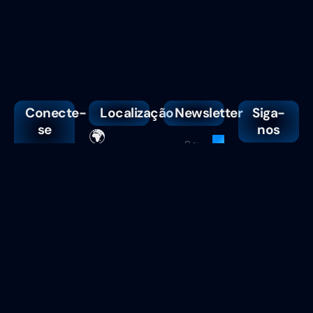
Conecte-
Localização
Newsletter
Siga-
se
nos
🌍
conosco
Guarulhos/SP
📧
🕒
falecom@webzoe.company
Segunda →
💬
(11)
Sexta 9h às
95186-5856
17h