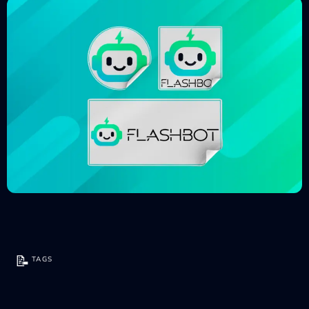
📝
TAGS