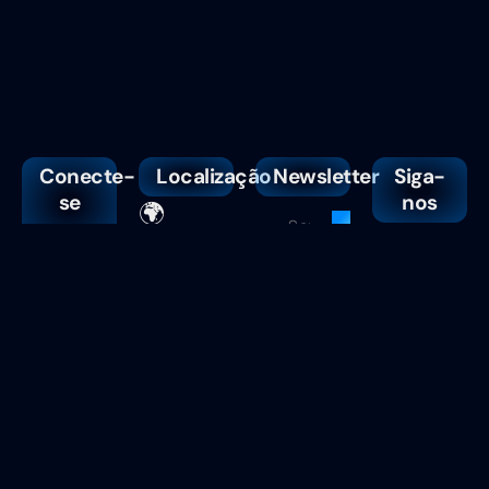
Conecte-
Localização
Newsletter
Siga-
se
nos
🌍
conosco
Guarulhos/SP
📧
🕒
falecom@webzoe.company
Segunda →
💬
(11)
Sexta 9h às
95186-5856
17h