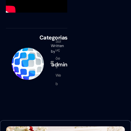
Categorias
Sol
Written
uç
by
õe
admin
s
We
b