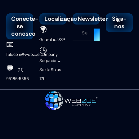
Conecte-
Localização
Newsletter
Siga-
se
nos
🌍
conosco
Guarulhos/SP
📧
🕒
falecom@webzoe.company
Segunda →
💬
(11)
Sexta 9h às
95186-5856
17h