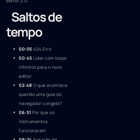
editor 2.0.
Saltos de
tempo
00:05
404 Erro
00:45
Lidar com loops
infinitos para o novo
editor
02:48
O que acontece
quando uma guia do
navegador congela?
06:51
Por que os
instrumentos
funcionaram
09:24
Solução de