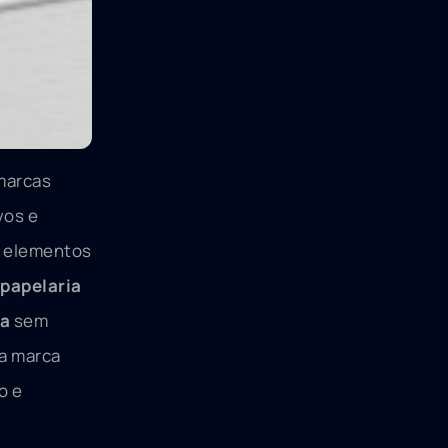
 marcas
vos e
o elementos
papelaria
ca
sem
ma marca
o e