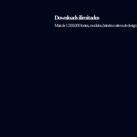
Downloads ilimitados
Mais de 1.500.000 fontes, modelos, brindes e ativos de design