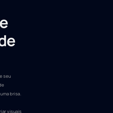
e
 de
ue seu
de
 uma brisa.
iar visuais