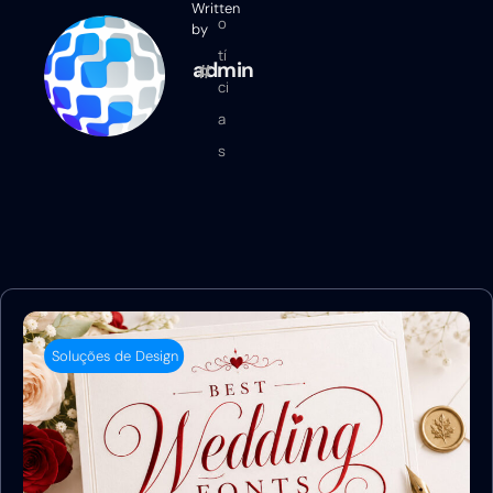
Written
o
by
tí
admin
ci
a
s
Soluções de Design