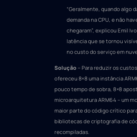
“Geralmente, quando algo dá
demanda na CPU, e não haver
chegaram”, explicou Emil Iv
latência que se tornou visí
no custo do serviço em nuv
Solução
– Para reduzir os custos
ofereceu 8×8 uma instância ARM
pouco tempo de sobra, 8×8 aposta
microarquitetura ARM64 – um mo
maior parte do código crítico para
bibliotecas de criptografia de c
recompiladas.