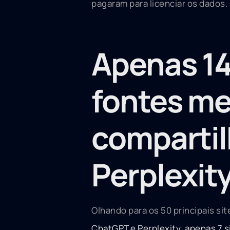
pagaram para licenciar os dados.
Apenas 14
fontes m
comparti
Perplexity
Olhando para os 50 principais s
ChatGPT e Perplexity, apenas 7 s