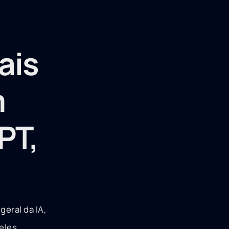
ais
m
PT,
geral da IA,
eles.