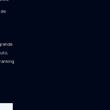
 de
 grande
uto,
 ranking