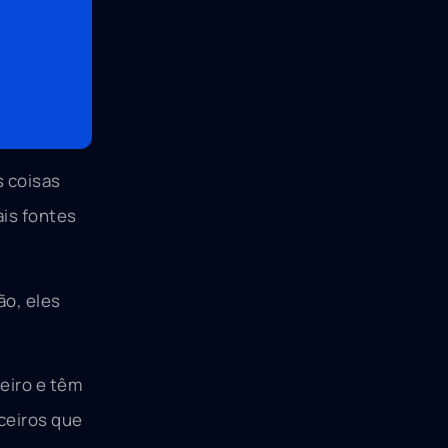
s coisas
is fontes
ão, eles
eiro e têm
ceiros que