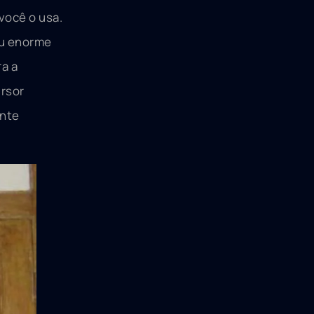
você o usa.
seu enorme
a a
ursor
ente