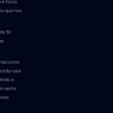
 e física
tes que nos
 de 30
as
uando como
botão rosa
lhido a
em sente
itmos