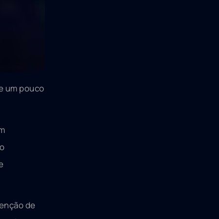
 de um pouco
em
 o
e
tenção de